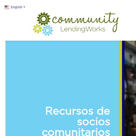
English
▼
Recursos de
socios
comunitarios