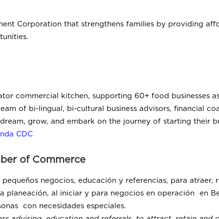
nt Corporation that strengthens families by providing aff
unities.
bator commercial kitchen, supporting 60+ food businesses as 
team of bi-lingual, bi-cultural business advisors, financial c
dream, grow, and embark on the journey of starting their bu
ienda CDC
mber of Commerce
pequeños negocios, educación y referencias, para atraer, r
a planeación, al iniciar y para negocios en operación en B
rsonas con necesidades especiales.
s advising, education and referrals, to attract, retain and 