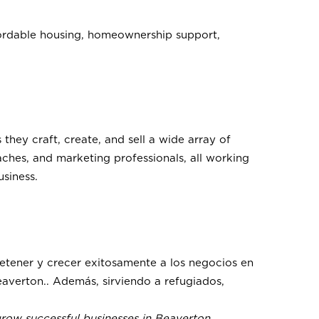
ordable housing, homeownership support,
they craft, create, and sell a wide array of
oaches, and marketing professionals, all working
siness.
etener y crecer exitosamente a los negocios en
eaverton.. Además, sirviendo a refugiados,
grow successful businesses in Beaverton .