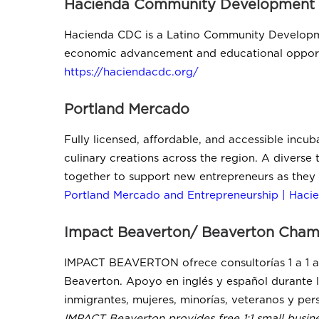
Hacienda Community Development
Hacienda CDC is a Latino Community Developme
economic advancement and educational opport
https://haciendacdc.org/
Portland Mercado
Fully licensed, affordable, and accessible incu
culinary creations across the region. A diverse 
together to support new entrepreneurs as they 
Portland Mercado and Entrepreneurship | Hac
Impact Beaverton/ Beaverton Cha
IMPACT BEAVERTON ofrece consultorías 1 a 1 a 
Beaverton. Apoyo en inglés y español durante l
inmigrantes, mujeres, minorías, veteranos y pe
IMPACT Beaverton provides free 1:1 small busines