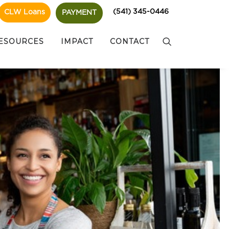
(541) 345-0446
CLW Loans
PAYMENT
ESOURCES
IMPACT
CONTACT